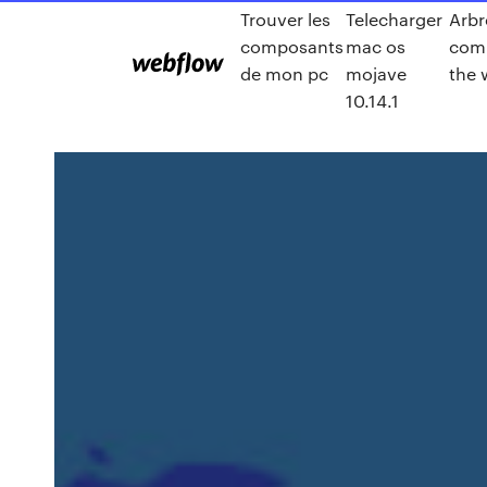
Trouver les
Telecharger
Arbr
composants
mac os
com
de mon pc
mojave
the 
10.14.1