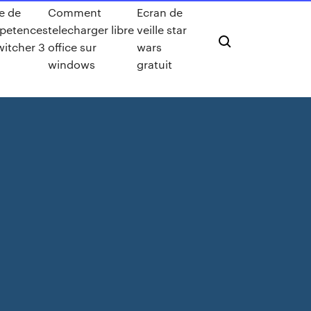
e de
Comment
Ecran de
petences
telecharger libre
veille star
witcher 3
office sur
wars
windows
gratuit