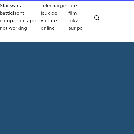
Star wars
Telecharger
Lire
battlefront
jeux de
film
companion app
voiture
mkv
not working
online
sur pc